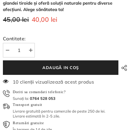
glandei tiroide și oferă soluții naturale pentru diverse
afecțiuni. Alege sănătatea ta!
45,00 lei
40,00 lei
Cantitate:
Reduceți
Măriți
cantitatea
cantitatea
pentru
pentru
Ceai
Ceai
ADAUGĂ IN COŞ
pentru
pentru
afecțiuni
afecțiuni
ale
ale
7 clienții vizualizează acest produs
glandei
glandei
tiroide
tiroide
250
250
Doriti sa comandati telefonic?
gr
gr
Sunați la:
0764 528 053
Transport gratuit
Livrare gratuită pentru comenzile de peste 250 de lei.
Livrare estimată în 2-5 zile.
Returnări gratuite
În termen de 14 de zile.