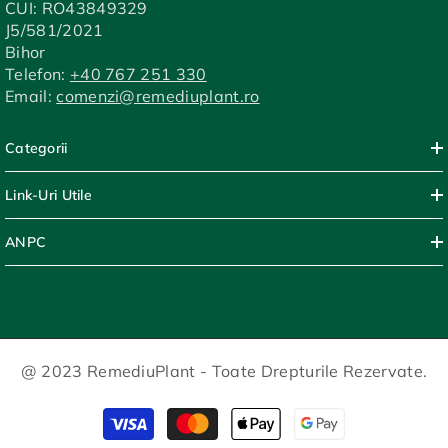
CUI: RO43849329
J5/581/2021
Bihor
Telefon:
+40 767 251 330
Email:
comenzi@remediuplant.ro
Categorii
Link-Uri Utile
ANPC
@ 2023 RemediuPlant - Toate Drepturile Rezervate.
Modalitati
de