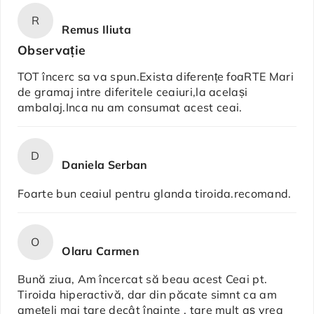
R
Remus Iliuta
Observație
TOT încerc sa va spun.Exista diferențe foaRTE Mari
de gramaj intre diferitele ceaiuri,la același
ambalaj.Inca nu am consumat acest ceai.
D
Daniela Serban
Foarte bun ceaiul pentru glanda tiroida.recomand.
O
Olaru Carmen
Bună ziua, Am încercat să beau acest Ceai pt.
Tiroida hiperactivă, dar din păcate simnt ca am
amețeli mai tare decât înainte , tare mult aș vrea