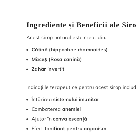
Ingrediente și Beneficii ale Si
Acest sirop natural este creat din:
Cătină (hippoohae rhamnoides)
Măceș (Rosa canină)
Zahăr invertit
Indicațiile terapeutice pentru acest sirop includ
Întărirea
sistemului imunitar
Combaterea
anemiei
Ajutor în
convalescență
Efect
tonifiant pentru organism