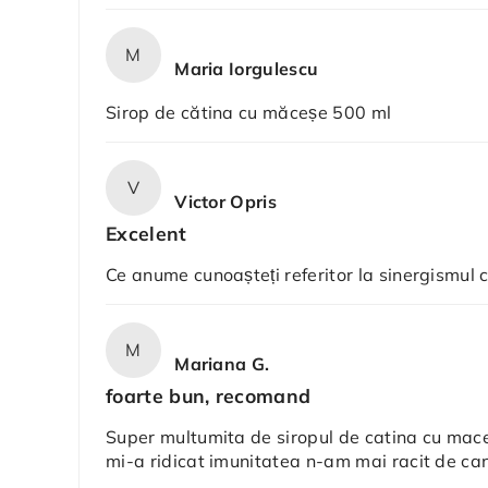
M
Maria Iorgulescu
Sirop de cătina cu măceșe 500 ml
V
Victor Opris
Excelent
Ce anume cunoașteți referitor la sinergismul
M
Mariana G.
foarte bun, recomand
Super multumita de siropul de catina cu maces
mi-a ridicat imunitatea n-am mai racit de ca