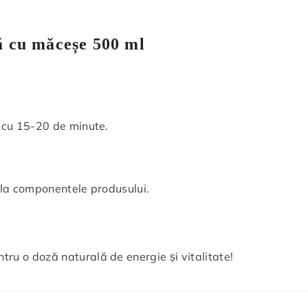
Distribuie
nă cu măceșe 500 ml
 cu 15-20 de minute.
e la componentele produsului.
ntru o doză naturală de energie și vitalitate!