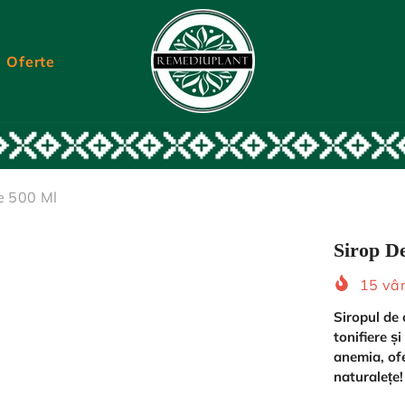
Oferte
e 500 Ml
Sirop D
15
vân
Siropul de
tonifiere ș
anemia, ofe
naturalețe!