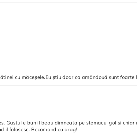
 cătinei cu măceșele.Eu știu doar ca amândouă sunt foarte 
. Gustul e bun il beau dimneata pe stomacul gol si chiar 
nd il folosesc. Recomand cu drag!