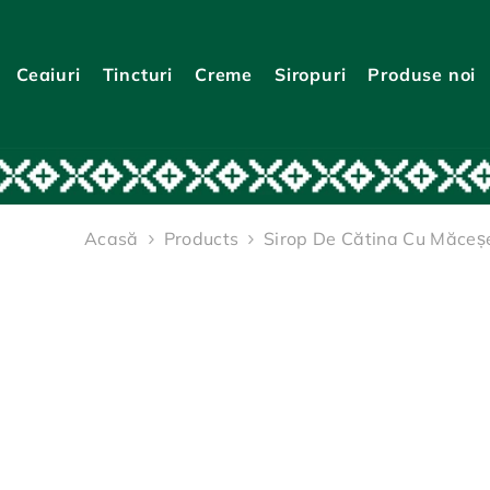
TRECI LA CONȚINUT
Ceaiuri
Tincturi
Creme
Siropuri
Produse noi
Acasă
Products
Sirop De Cătina Cu Măceș