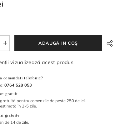
ei
ADAUGĂ IN COŞ
Măriți
cantitatea
pentru
Sirop
nții vizualizează acest produs
de
cătina
cu
sa comandati telefonic?
măceșe
500
la:
0764 528 053
ml
rt gratuit
 gratuită pentru comenzile de peste 250 de lei.
 estimată în 2-5 zile.
ri gratuite
en de 14 de zile.