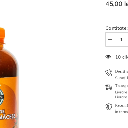
45,00 l
Cantitate:
Reduceți
cantitatea
pentru
Sirop
2 clie
de
cătina
cu
măceșe
Doriti 
500
Sunați 
ml
Transpo
Livrare
Livrare
Returnă
În term