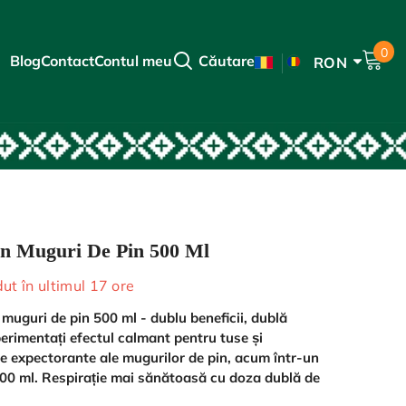
0
0
Blog
Contact
Contul meu
Căutare
RON
art
EUR
RO
HUF
HU
RON
EN
in Muguri De Pin 500 Ml
ut în ultimul
17
ore
 muguri de pin 500 ml - dublu beneficii, dublă
erimentați efectul calmant pentru tuse și
le expectorante ale mugurilor de pin, acum într-un
500 ml. Respirație mai sănătoasă cu doza dublă de