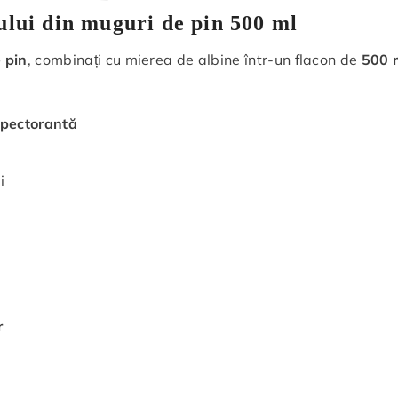
pului din muguri de pin 500 ml
 pin
, combinați cu mierea de albine într-un flacon de
500 
pectorantă
i
r