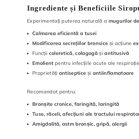
Ingrediente și Beneficiile Siro
Experimentați puterea naturală a
mugurilor de
Calmarea eficientă a tusei
Modificarea secrețiilor bronsice
și acțiune
ex
Funcții
coleretică, colagogă
și
antitusivă
Emolient
pentru infecțiile acute ale respirație
Proprietăți
antiseptice
și
antiinflamatoare
Recomandat pentru:
Bronșite cronice, faringită, laringită
Tuse, răceli, afecțiuni ale tractului respirato
Amigdalită, astm bronșic, gripă, alergii