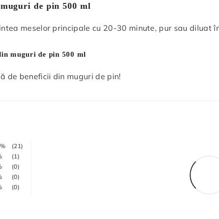
n muguri de pin 500 ml
aintea meselor principale cu 20-30 minute, pur sau diluat în 
Distribuie
din muguri de pin 500 ml
ă de beneficii din muguri de pin!
5%
(21)
%
(1)
%
(0)
%
(0)
%
(0)