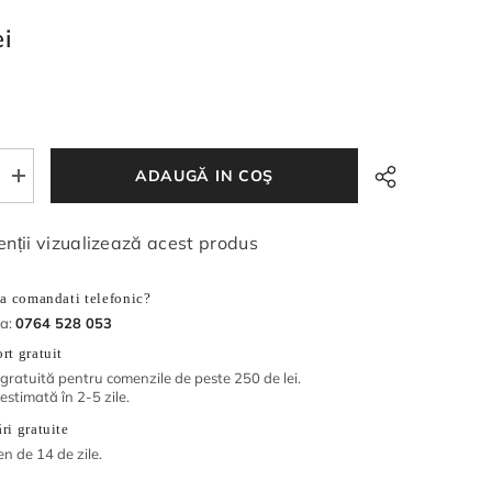
ei
ADAUGĂ IN COŞ
Măriți
cantitatea
pentru
Sirop
nții vizualizează acest produs
din
muguri
de
sa comandati telefonic?
pin
500
la:
0764 528 053
ml
rt gratuit
 gratuită pentru comenzile de peste 250 de lei.
 estimată în 2-5 zile.
ri gratuite
en de 14 de zile.