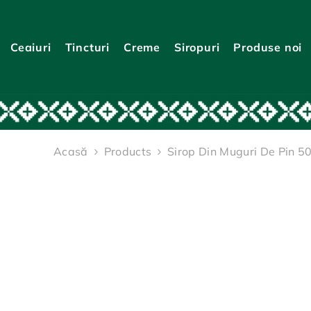
TRECI LA CONȚINUT
Ceaiuri
Tincturi
Creme
Siropuri
Produse noi
Acasă
Products
Sirop Din Muguri De Pin 5