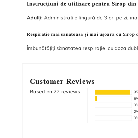
Instrucțiuni de utilizare pentru Sirop di
Adulți:
Administrați o lingură de 3 ori pe zi, în
Respirație mai sănătoasă și mai ușoară cu Sirop 
Îmbunătățiți sănătatea respirației cu doza dubl
Customer Reviews
Based on 22 reviews
9
5
0
0
0