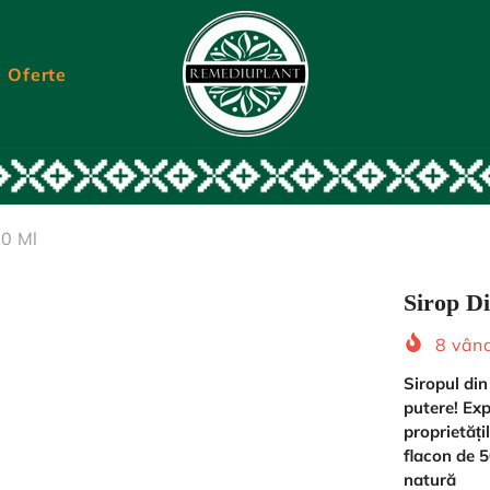
Oferte
00 Ml
Sirop D
8
vând
Siropul din
putere! Exp
proprietăți
flacon de 
natură