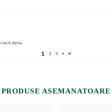
 racit deloc.
1
2
3
PRODUSE ASEMANATOARE