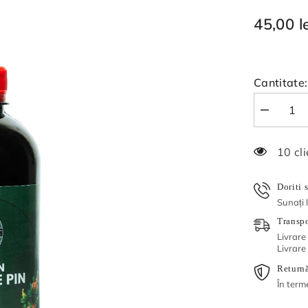
45,00 l
Cantitate:
Reduceți
cantitatea
pentru
Sirop
1 clie
din
muguri
de
pin
Doriti 
500
Sunați 
ml
Transpo
Livrare
Livrare
Returnă
În term