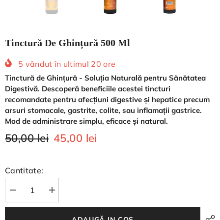
Tinctură De Ghințură 500 Ml
5
vândut în ultimul
20
ore
Tinctură de Ghințură - Soluția Naturală pentru Sănătatea
Digestivă. Descoperă beneficiile acestei tincturi
recomandate pentru afecțiuni digestive și hepatice precum
arsuri stomacale, gastrite, colite, sau inflamații gastrice.
Mod de administrare simplu, eficace și natural.
50,00 lei
45,00 lei
Cantitate:
Reduceți
Măriți
cantitatea
cantitatea
pentru
pentru
Tinctură
Tinctură
ADAUGĂ IN COŞ