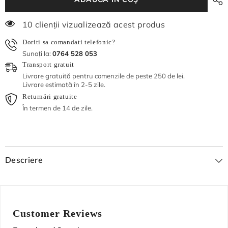
de
de
ghințură
ghințură
500
500
6 clienții vizualizează acest produs
ml
ml
Doriti sa comandati telefonic?
Sunați la:
0764 528 053
Transport gratuit
Livrare gratuită pentru comenzile de peste 250 de lei.
Livrare estimată în 2-5 zile.
Returnări gratuite
În termen de 14 de zile.
Descriere
Customer Reviews