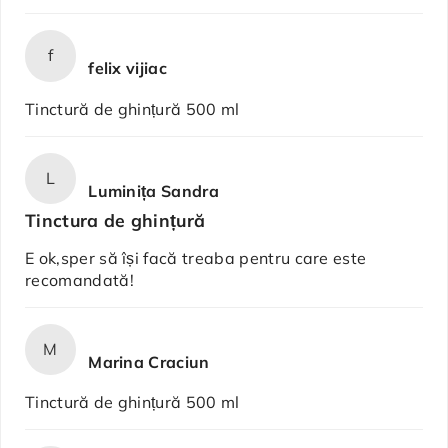
f
felix vijiac
Tinctură de ghințură 500 ml
L
Luminița Sandra
Tinctura de ghințură
E ok,sper să își facă treaba pentru care este
recomandată!
M
Marina Craciun
Tinctură de ghințură 500 ml